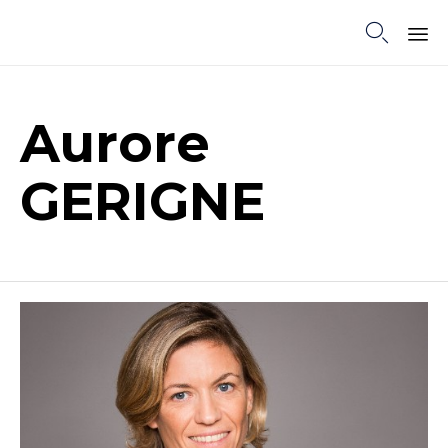

Sk
to
co
Aurore
GERIGNE