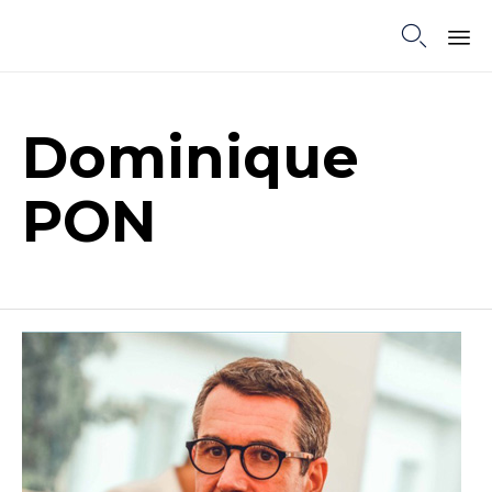

Sk
to
co
Dominique
PON